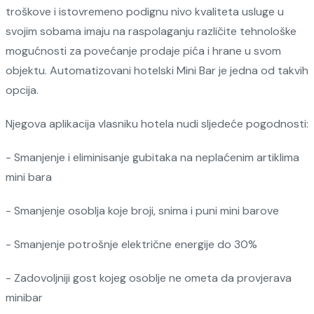
troškove i istovremeno podignu nivo kvaliteta usluge u
svojim sobama imaju na raspolaganju različite tehnološke
mogućnosti za povećanje prodaje pića i hrane u svom
objektu. Automatizovani hotelski Mini Bar je jedna od takvih
opcija.
Njegova aplikacija vlasniku hotela nudi sljedeće pogodnosti:
- Smanjenje i eliminisanje gubitaka na neplaćenim artiklima
mini bara
- Smanjenje osoblja koje broji, snima i puni mini barove
- Smanjenje potrošnje električne energije do 30%
- Zadovoljniji gost kojeg osoblje ne ometa da provjerava
minibar