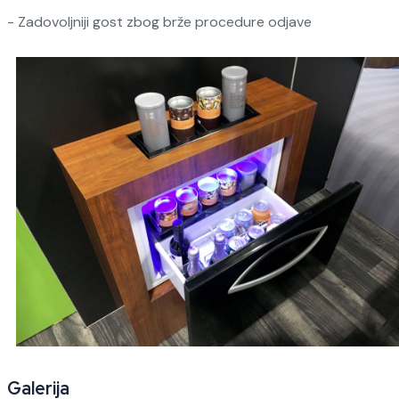
- Zadovoljniji gost zbog brže procedure odjave
Galerija